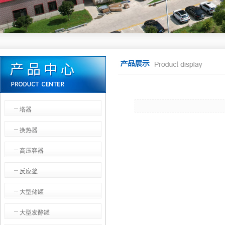
塔器
换热器
高压容器
反应釜
大型储罐
大型发酵罐