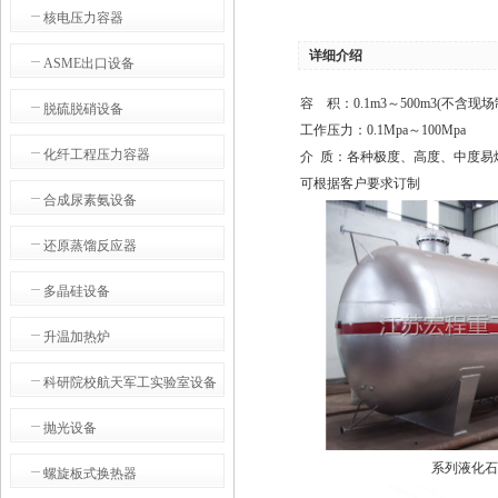
核电压力容器
详细介绍
ASME出口设备
容 积：0.1m3～500m3(不含现场
脱硫脱硝设备
工作压力：0.1Mpa～100Mpa
化纤工程压力容器
介 质：各种极度、高度、中度易
可根据客户要求订制
合成尿素氨设备
还原蒸馏反应器
多晶硅设备
升温加热炉
科研院校航天军工实验室设备
抛光设备
系列液化
螺旋板式换热器